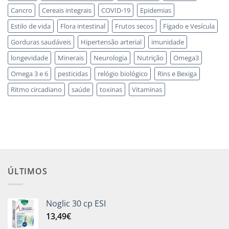
Cancro
Cereais integrais
COVID-19
Epidemias
Estilo de vida
Flora intestinal
Frutos secos
Fígado e Vesícula
Gorduras saudáveis
Hipertensão arterial
imunidade
longevidade
Minerais
Neurologia
Nutrição
Omega3
Omega 3 e 6
pesticidas
relógio biológico
Rins e Bexiga
Ritmo circadiano
saúde
toxinas
Vitaminas
ÚLTIMOS
Noglic 30 cp ESI
13,49
€