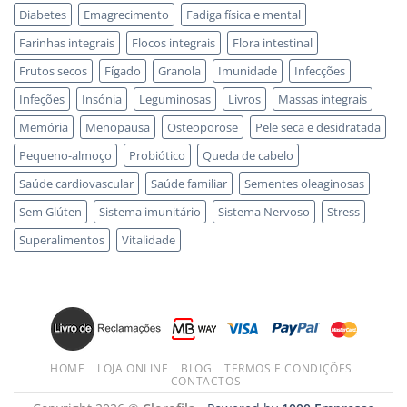
Diabetes
Emagrecimento
Fadiga física e mental
Farinhas integrais
Flocos integrais
Flora intestinal
Frutos secos
Fígado
Granola
Imunidade
Infecções
Infeções
Insónia
Leguminosas
Livros
Massas integrais
Memória
Menopausa
Osteoporose
Pele seca e desidratada
Pequeno-almoço
Probiótico
Queda de cabelo
Saúde cardiovascular
Saúde familiar
Sementes oleaginosas
Sem Glúten
Sistema imunitário
Sistema Nervoso
Stress
Superalimentos
Vitalidade
HOME
LOJA ONLINE
BLOG
TERMOS E CONDIÇÕES
CONTACTOS