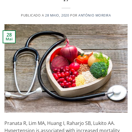
PUBLICADO A
28 MAIO, 2020
POR
ANTÓNIO MOREIRA
28
Mai
Pranata R, Lim MA, Huang I, Raharjo SB, Lukito AA.
Hypertension is associated with increased mortality