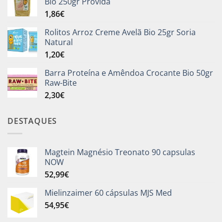
Bio 250gr Provida
1,86
€
Rolitos Arroz Creme Avelã Bio 25gr Soria
Natural
1,20
€
Barra Proteína e Amêndoa Crocante Bio 50gr
Raw-Bite
2,30
€
DESTAQUES
Magtein Magnésio Treonato 90 capsulas
NOW
52,99
€
Mielinzaimer 60 cápsulas MJS Med
54,95
€