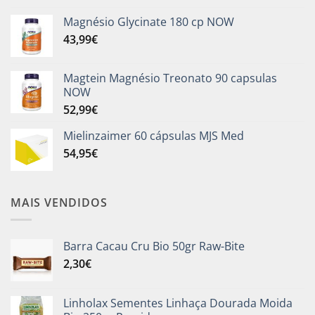
Magnésio Glycinate 180 cp NOW
43,99
€
Magtein Magnésio Treonato 90 capsulas
NOW
52,99
€
Mielinzaimer 60 cápsulas MJS Med
54,95
€
MAIS VENDIDOS
Barra Cacau Cru Bio 50gr Raw-Bite
2,30
€
Linholax Sementes Linhaça Dourada Moida