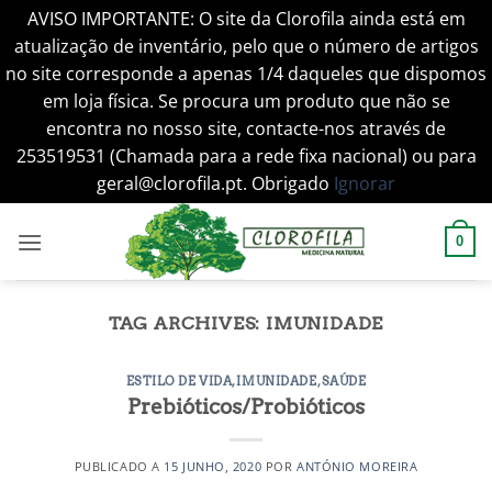
AVISO IMPORTANTE: O site da Clorofila ainda está em
atualização de inventário, pelo que o número de artigos
no site corresponde a apenas 1/4 daqueles que dispomos
em loja física. Se procura um produto que não se
encontra no nosso site, contacte-nos através de
253519531 (Chamada para a rede fixa nacional) ou para
geral@clorofila.pt. Obrigado
Ignorar
Skip
to
0
content
TAG ARCHIVES:
IMUNIDADE
ESTILO DE VIDA
,
IMUNIDADE
,
SAÚDE
Prebióticos/Probióticos
PUBLICADO A
15 JUNHO, 2020
POR
ANTÓNIO MOREIRA