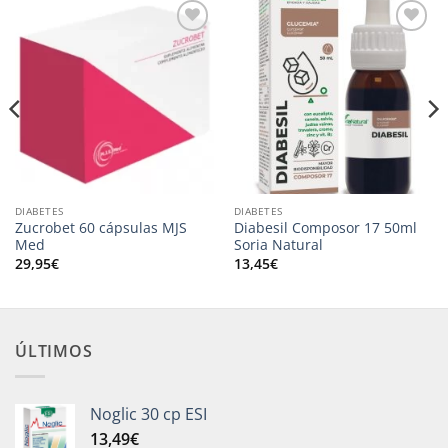
Adicionar
Adicionar
aos
aos
meus
meus
desejos
desejos
DIABETES
DIABETES
Zucrobet 60 cápsulas MJS
Diabesil Composor 17 50ml
Med
Soria Natural
29,95
€
13,45
€
ÚLTIMOS
Noglic 30 cp ESI
13,49
€