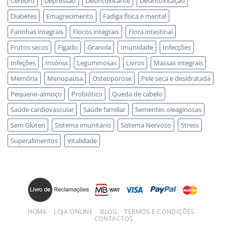
Cérebro
Depressão
Desintoxicante
Desintoxicação
Diabetes
Emagrecimento
Fadiga física e mental
Farinhas integrais
Flocos integrais
Flora intestinal
Frutos secos
Fígado
Granola
Imunidade
Infecções
Infeções
Insónia
Leguminosas
Livros
Massas integrais
Memória
Menopausa
Osteoporose
Pele seca e desidratada
Pequeno-almoço
Probiótico
Queda de cabelo
Saúde cardiovascular
Saúde familiar
Sementes oleaginosas
Sem Glúten
Sistema imunitário
Sistema Nervoso
Stress
Superalimentos
Vitalidade
HOME
LOJA ONLINE
BLOG
TERMOS E CONDIÇÕES
CONTACTOS