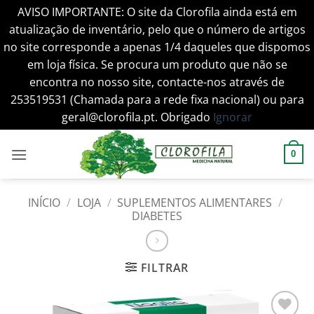
AVISO IMPORTANTE: O site da Clorofila ainda está em
atualização de inventário, pelo que o número de artigos
no site corresponde a apenas 1/4 daqueles que dispomos
em loja física. Se procura um produto que não se
encontra no nosso site, contacte-nos através de
253519531 (Chamada para a rede fixa nacional) ou para
geral@clorofila.pt. Obrigado
Ignorar
Skip
to
0
content
INÍCIO
/
LOJA
/
SUPLEMENTOS ALIMENTARES
/
DIABETES
FILTRAR