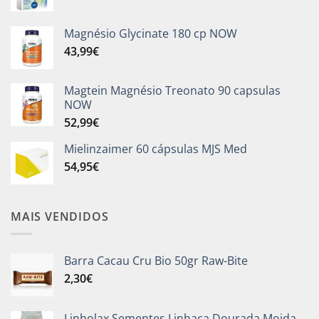
Magnésio Glycinate 180 cp NOW
43,99
€
Magtein Magnésio Treonato 90 capsulas
NOW
52,99
€
Mielinzaimer 60 cápsulas MJS Med
54,95
€
MAIS VENDIDOS
Barra Cacau Cru Bio 50gr Raw-Bite
2,30
€
Linholax Sementes Linhaça Dourada Moida