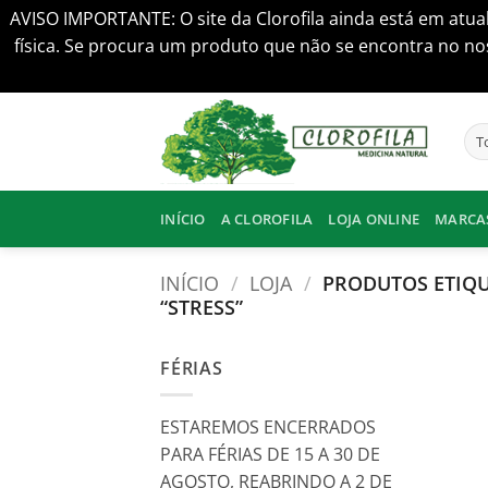
AVISO IMPORTANTE: O site da Clorofila ainda está em atua
física. Se procura um produto que não se encontra no nos
Skip
to
content
INÍCIO
A CLOROFILA
LOJA ONLINE
MARCA
INÍCIO
/
LOJA
/
PRODUTOS ETIQ
“STRESS”
FÉRIAS
ESTAREMOS ENCERRADOS
PARA FÉRIAS DE 15 A 30 DE
AGOSTO, REABRINDO A 2 DE