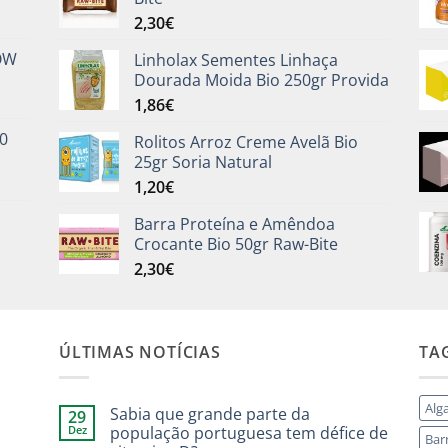
2,30
€
NOW
Linholax Sementes Linhaça
Dourada Moida Bio 250gr Provida
1,86
€
0
Rolitos Arroz Creme Avelã Bio
25gr Soria Natural
1,20
€
Barra Proteína e Amêndoa
Crocante Bio 50gr Raw-Bite
2,30
€
ÚLTIMAS NOTÍCIAS
TA
Alg
Sabia que grande parte da
29
Dez
população portuguesa tem défice de
Bar