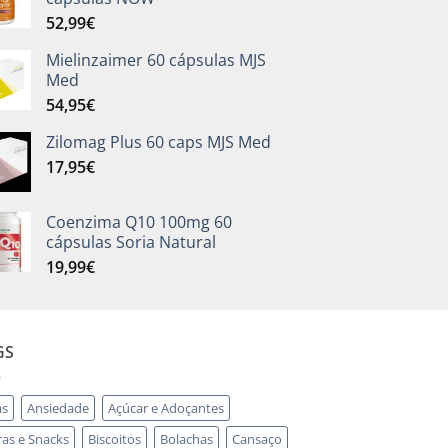
52,99
€
Mielinzaimer 60 cápsulas MJS
Med
54,95
€
Zilomag Plus 60 caps MJS Med
17,95
€
Coenzima Q10 100mg 60
cápsulas Soria Natural
19,99
€
GS
as
Ansiedade
Açúcar e Adoçantes
ras e Snacks
Biscoitos
Bolachas
Cansaço