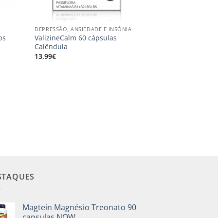
+
DEPRESSÃO, ANSIEDADE E INSÓNIA
ps
ValizineCalm 60 cápsulas
Calêndula
13,99
€
STAQUES
Magtein Magnésio Treonato 90
capsulas NOW