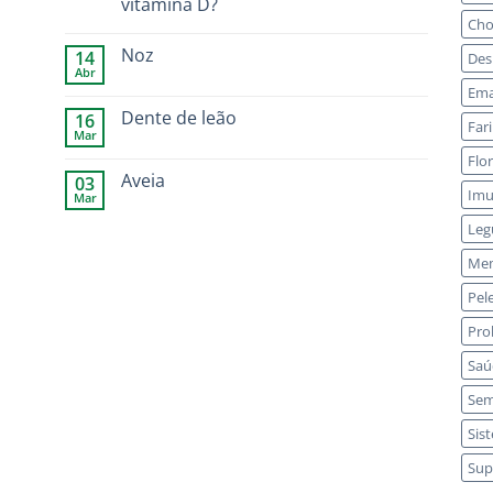
vitamina D?
Cho
Noz
14
Des
Abr
Ema
Dente de leão
16
Far
Mar
Flor
Aveia
03
Imu
Mar
Leg
Me
Pel
Pro
Saú
Sem
Sis
Sup