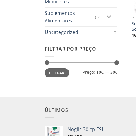
Medicinais
+
Suplementos
(175)
DE
Alimentares
S
So
Uncategorized
(1)
1
FILTRAR POR PREÇO
Preço
Preço
Preço:
10€
—
30€
FILTRAR
mínimo
máximo
ÚLTIMOS
Noglic 30 cp ESI