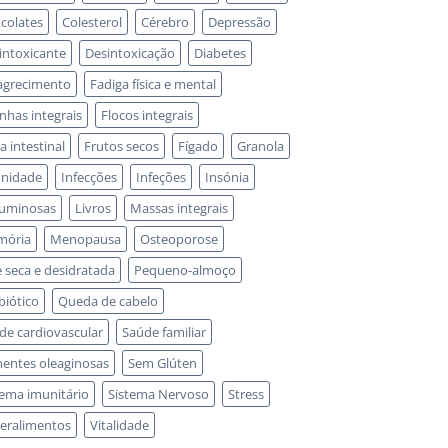
colates
Colesterol
Cérebro
Depressão
intoxicante
Desintoxicação
Diabetes
grecimento
Fadiga física e mental
inhas integrais
Flocos integrais
a intestinal
Frutos secos
Fígado
Granola
nidade
Infecções
Infeções
Insónia
uminosas
Livros
Massas integrais
mória
Menopausa
Osteoporose
e seca e desidratada
Pequeno-almoço
biótico
Queda de cabelo
de cardiovascular
Saúde familiar
entes oleaginosas
Sem Glúten
tema imunitário
Sistema Nervoso
Stress
eralimentos
Vitalidade