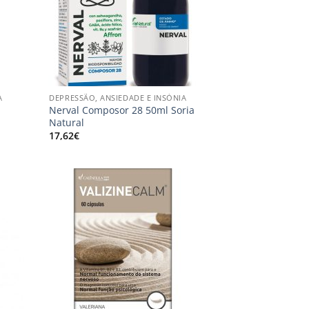
+
A
DEPRESSÃO, ANSIEDADE E INSÓNIA
Nerval Composor 28 50ml Soria
Natural
17,62
€
onar
Adicionar
s
aos
us
meus
jos
desejos