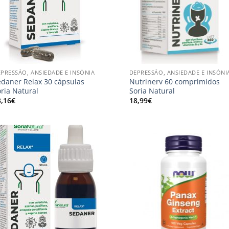
+
PRESSÃO, ANSIEDADE E INSÓNIA
DEPRESSÃO, ANSIEDADE E INSÓNI
edaner Relax 30 cápsulas
Nutrinerv 60 comprimidos
ria Natural
Soria Natural
3,16
€
18,99
€
Adicionar
Adici
aos
ao
meus
me
desejos
dese