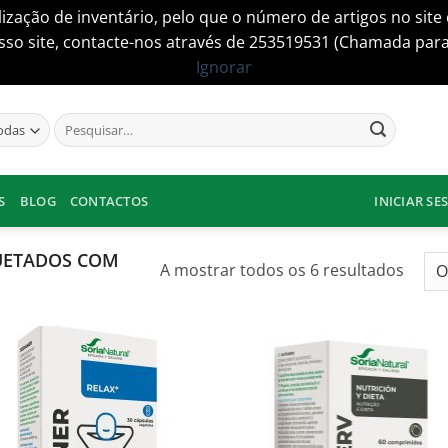
lização de inventário, pelo que o número de artigos no si
so site, contacte-nos através de 253519531 (Chamada para a
Ignorar
Pesquisar
por:
S
BLOG
CONTACTOS
INICIAR SE
UETADOS COM
Orde
A mostrar todos os 6 resultados
por
popul
Adicionar
Adici
aos
ao
meus
me
desejos
dese