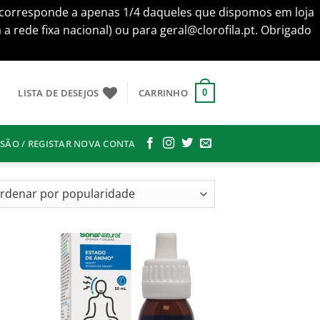
te corresponde a apenas 1/4 daqueles que dispomos em loja
 rede fixa nacional) ou para geral@clorofila.pt. Obrigado
LISTA DE DESEJOS
CARRINHO
0
SSÃO / REGISTAR NOVA CONTA
nado
aridade
onar
Adicionar
s
aos
us
meus
jos
desejos