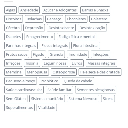
Algas
Ansiedade
Açúcar e Adoçantes
Barras e Snacks
Biscoitos
Bolachas
Cansaço
Chocolates
Colesterol
Cérebro
Depressão
Desintoxicante
Desintoxicação
Diabetes
Emagrecimento
Fadiga física e mental
Farinhas integrais
Flocos integrais
Flora intestinal
Frutos secos
Fígado
Granola
Imunidade
Infecções
Infeções
Insónia
Leguminosas
Livros
Massas integrais
Memória
Menopausa
Osteoporose
Pele seca e desidratada
Pequeno-almoço
Probiótico
Queda de cabelo
Saúde cardiovascular
Saúde familiar
Sementes oleaginosas
Sem Glúten
Sistema imunitário
Sistema Nervoso
Stress
Superalimentos
Vitalidade