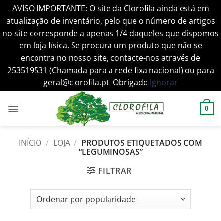
AVISO IMPORTANTE: O site da Clorofila ainda está em
atualização de inventário, pelo que o número de artigos
no site corresponde a apenas 1/4 daqueles que dispomos
em loja física. Se procura um produto que não se
encontra no nosso site, contacte-nos através de
253519531 (Chamada para a rede fixa nacional) ou para
geral@clorofila.pt. Obrigado
Ignorar
Skip
to
0
content
INÍCIO
/
LOJA
/
PRODUTOS ETIQUETADOS COM
“LEGUMINOSAS”
FILTRAR