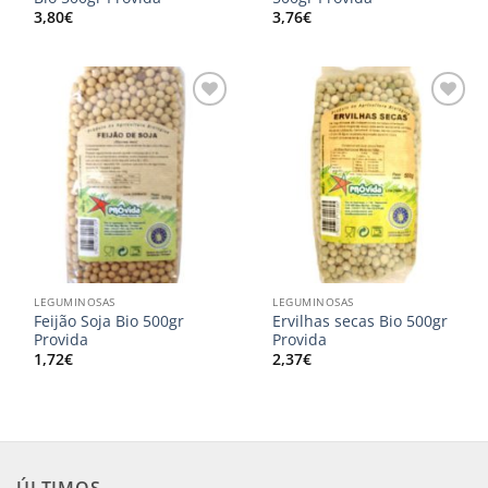
3,80
€
3,76
€
Adicionar
Adicionar
aos
aos
meus
meus
desejos
desejos
LEGUMINOSAS
LEGUMINOSAS
Feijão Soja Bio 500gr
Ervilhas secas Bio 500gr
Provida
Provida
1,72
€
2,37
€
ÚLTIMOS