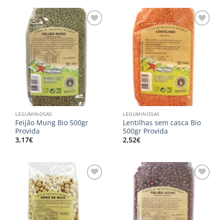
Adicionar
Adicionar
aos
aos
meus
meus
desejos
desejos
LEGUMINOSAS
LEGUMINOSAS
Feijão Mung Bio 500gr
Lentilhas sem casca Bio
Provida
500gr Provida
3,17
€
2,52
€
Adicionar
Adicionar
aos
aos
meus
meus
desejos
desejos