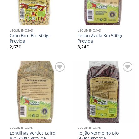
LEGUMINOSAS
LEGUMINOSAS
Grão Bico Bio 500gr
Feijão Azuki Bio 500gr
Provida
Provida
2,67
€
3,24
€
Adicionar
Adicionar
aos
aos
meus
meus
desejos
desejos
LEGUMINOSAS
LEGUMINOSAS
Lentilhas verdes Laird
Feijão Vermelho Bio
Bio 500gr Provida
500gr Provida