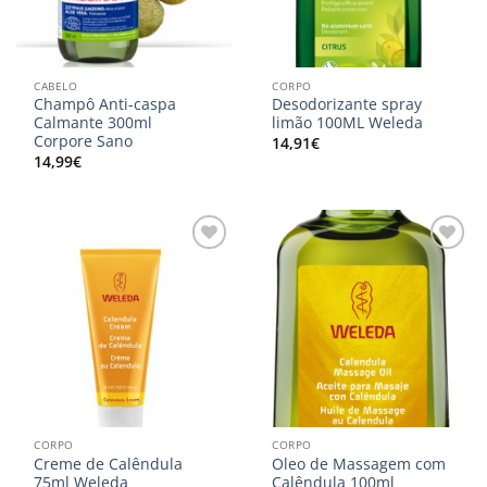
CABELO
CORPO
Champô Anti-caspa
Desodorizante spray
Calmante 300ml
limão 100ML Weleda
Corpore Sano
14,91
€
14,99
€
Adicionar
Adicionar
aos
aos
meus
meus
desejos
desejos
CORPO
CORPO
Creme de Calêndula
Oleo de Massagem com
75ml Weleda
Calêndula 100ml