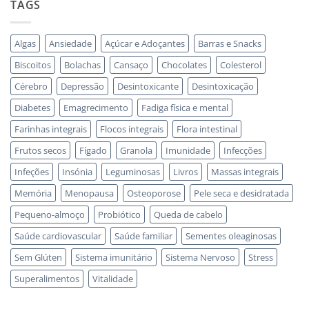
TAGS
Algas
Ansiedade
Açúcar e Adoçantes
Barras e Snacks
Biscoitos
Bolachas
Cansaço
Chocolates
Colesterol
Cérebro
Depressão
Desintoxicante
Desintoxicação
Diabetes
Emagrecimento
Fadiga física e mental
Farinhas integrais
Flocos integrais
Flora intestinal
Frutos secos
Fígado
Granola
Imunidade
Infecções
Infeções
Insónia
Leguminosas
Livros
Massas integrais
Memória
Menopausa
Osteoporose
Pele seca e desidratada
Pequeno-almoço
Probiótico
Queda de cabelo
Saúde cardiovascular
Saúde familiar
Sementes oleaginosas
Sem Glúten
Sistema imunitário
Sistema Nervoso
Stress
Superalimentos
Vitalidade