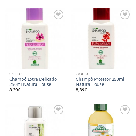
Adicionar
Adicionar
aos
aos
meus
meus
desejos
desejos
CABELO
CABELO
Champô Extra Delicado
Champô Protetor 250ml
250ml Natura House
Natura House
8,39
€
8,39
€
Adicionar
Adicionar
aos
aos
meus
meus
desejos
desejos