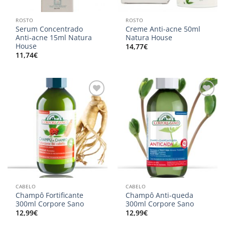
ROSTO
ROSTO
Serum Concentrado
Creme Anti-acne 50ml
Anti-acne 15ml Natura
Natura House
House
14,77
€
11,74
€
Adicionar
Adicionar
aos
aos
meus
meus
desejos
desejos
CABELO
CABELO
Champô Fortificante
Champô Anti-queda
300ml Corpore Sano
300ml Corpore Sano
12,99
€
12,99
€