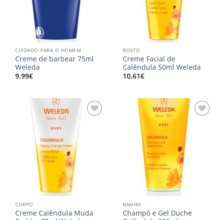
CUIDADO PARA O HOMEM
ROSTO
Creme de barbear 75ml
Creme Facial de
Weleda
Calêndula 50ml Weleda
9,99
€
10,61
€
Adicionar
Adicionar
aos
aos
meus
meus
desejos
desejos
CORPO
BANHO
Creme Calêndula Muda
Champô e Gel Duche