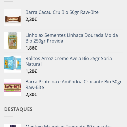
Barra Cacau Cru Bio 50gr Raw-Bite
2,30
€
Linholax Sementes Linhaça Dourada Moida
Bio 250gr Provida
1,86
€
Rolitos Arroz Creme Avelã Bio 25gr Soria
Natural
1,20
€
Barra Proteína e Amêndoa Crocante Bio 50gr
Raw-Bite
2,30
€
DESTAQUES
Magtein Magnésio Treonato 90 capsulas