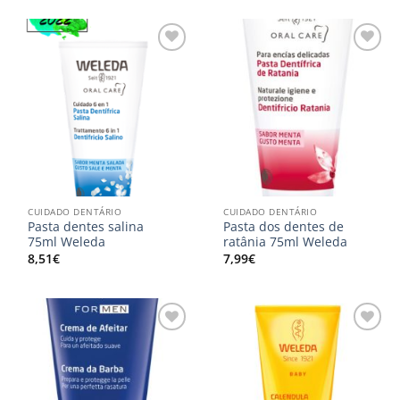
Adicionar
Adicionar
aos
aos
meus
meus
desejos
desejos
CUIDADO DENTÁRIO
CUIDADO DENTÁRIO
Pasta dentes salina
Pasta dos dentes de
75ml Weleda
ratânia 75ml Weleda
8,51
€
7,99
€
Adicionar
Adicionar
aos
aos
meus
meus
desejos
desejos