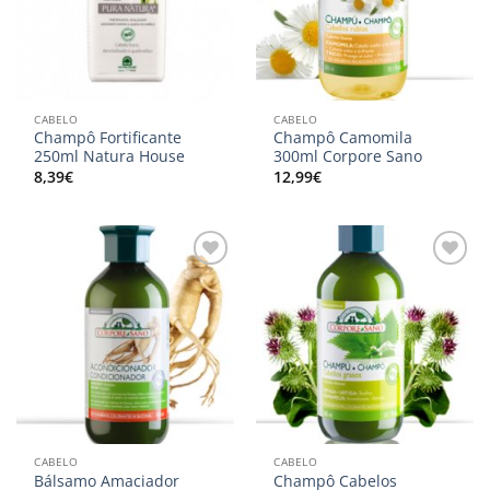
CABELO
CABELO
Champô Fortificante
Champô Camomila
250ml Natura House
300ml Corpore Sano
8,39
€
12,99
€
Adicionar
Adicionar
aos
aos
meus
meus
desejos
desejos
CABELO
CABELO
Bálsamo Amaciador
Champô Cabelos