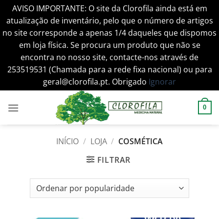
AVISO IMPORTANTE: O site da Clorofila ainda está em
atualização de inventário, pelo que o número de artigos
no site corresponde a apenas 1/4 daqueles que dispomos
em loja física. Se procura um produto que não se
encontra no nosso site, contacte-nos através de
253519531 (Chamada para a rede fixa nacional) ou para
geral@clorofila.pt. Obrigado
Ignorar
Skip
to
0
content
INÍCIO
/
LOJA
/
COSMÉTICA
FILTRAR