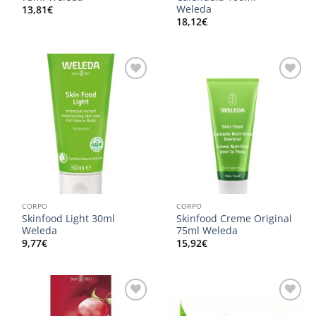
Weleda
13,81
€
18,12
€
Adicionar
Adicionar
aos
aos
meus
meus
desejos
desejos
CORPO
CORPO
Skinfood Light 30ml
Skinfood Creme Original
Weleda
75ml Weleda
9,77
€
15,92
€
Adicionar
Adicionar