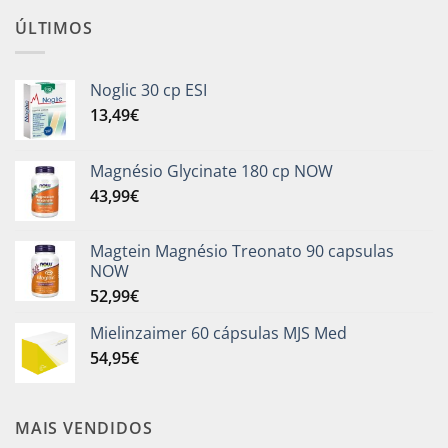
ÚLTIMOS
Noglic 30 cp ESI
13,49
€
Magnésio Glycinate 180 cp NOW
43,99
€
Magtein Magnésio Treonato 90 capsulas
NOW
52,99
€
Mielinzaimer 60 cápsulas MJS Med
54,95
€
MAIS VENDIDOS