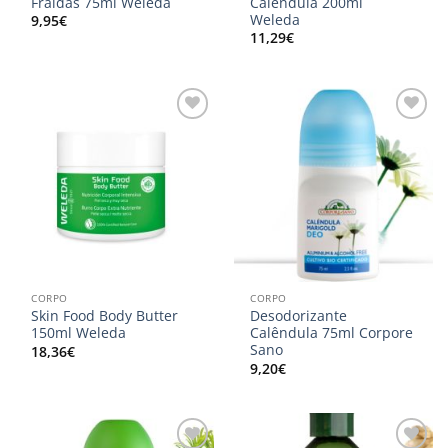
Fraldas 75ml Weleda
Calêndula 200ml
Weleda
9,95
€
11,29
€
Adicionar
Adicionar
aos
aos
meus
meus
desejos
desejos
CORPO
CORPO
Skin Food Body Butter
Desodorizante
150ml Weleda
Calêndula 75ml Corpore
Sano
18,36
€
9,20
€