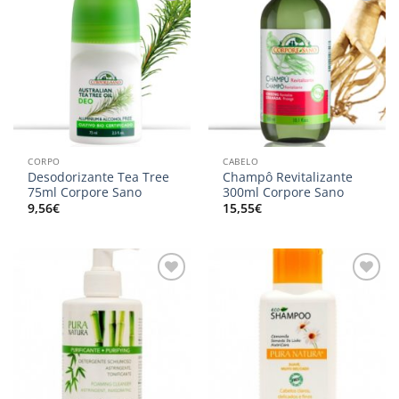
Adicionar
Adicionar
aos
aos
meus
meus
desejos
desejos
CORPO
CABELO
Desodorizante Tea Tree
Champô Revitalizante
75ml Corpore Sano
300ml Corpore Sano
9,56
€
15,55
€
Adicionar
Adicionar
aos
aos
meus
meus
desejos
desejos