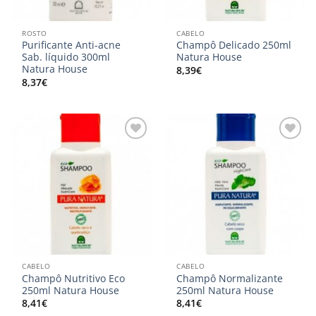
ROSTO
CABELO
Purificante Anti-acne
Champô Delicado 250ml
Sab. líquido 300ml
Natura House
Natura House
8,39
€
8,37
€
Adicionar
Adicionar
aos
aos
meus
meus
desejos
desejos
CABELO
CABELO
Champô Nutritivo Eco
Champô Normalizante
250ml Natura House
250ml Natura House
8,41
€
8,41
€