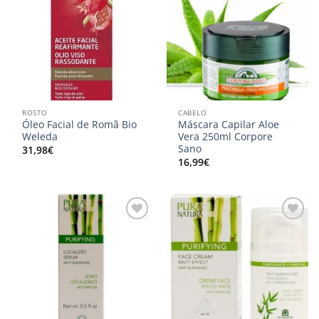
aos
aos
meus
meus
desejos
desejos
ROSTO
CABELO
Óleo Facial de Romã Bio
Máscara Capilar Aloe
Weleda
Vera 250ml Corpore
Sano
31,98
€
16,99
€
Adicionar
Adicionar
aos
aos
meus
meus
desejos
desejos