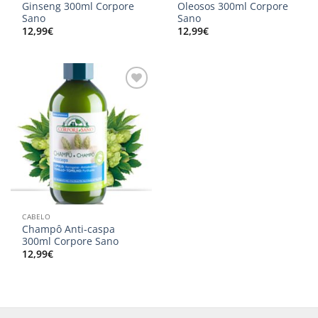
Ginseng 300ml Corpore
Oleosos 300ml Corpore
Sano
Sano
12,99
€
12,99
€
Adicionar
aos
meus
desejos
CABELO
Champô Anti-caspa
300ml Corpore Sano
12,99
€