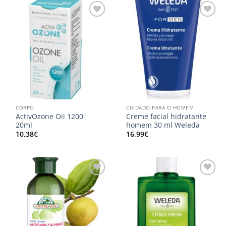
Adicionar
Adicionar
aos
aos
meus
meus
desejos
desejos
CORPO
CUIDADO PARA O HOMEM
ActivOzone Oil 1200
Creme facial hidratante
20ml
homem 30 ml Weleda
10,38
€
16,99
€
Adicionar
Adicionar
aos
aos
meus
meus
desejos
desejos