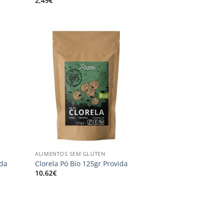
2,49
€
onar
Adicionar
s
aos
us
meus
jos
desejos
+
ALIMENTOS SEM GLÚTEN
ida
Clorela Pó Bio 125gr Provida
10,62
€