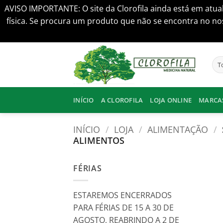
AVISO IMPORTANTE: O site da Clorofila ainda está em atua
física. Se procura um produto que não se encontra no nos
Skip
to
content
INÍCIO
A CLOROFILA
LOJA ONLINE
MARCA
INÍCIO
/
LOJA
/
ALIMENTAÇÃO
/
ALIMENTOS
FÉRIAS
ESTAREMOS ENCERRADOS
PARA FÉRIAS DE 15 A 30 DE
AGOSTO, REABRINDO A 2 DE