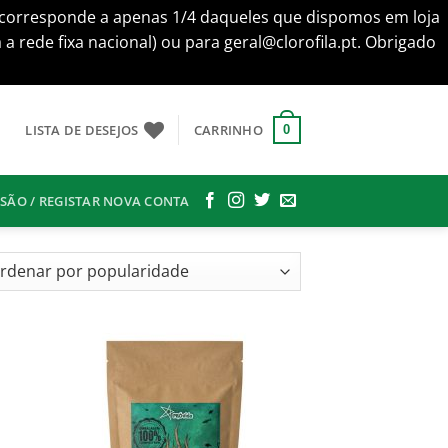
te corresponde a apenas 1/4 daqueles que dispomos em loja
 rede fixa nacional) ou para geral@clorofila.pt. Obrigado
LISTA DE DESEJOS
CARRINHO
0
SSÃO / REGISTAR NOVA CONTA
nado
aridade
onar
Adicionar
s
aos
us
meus
jos
desejos