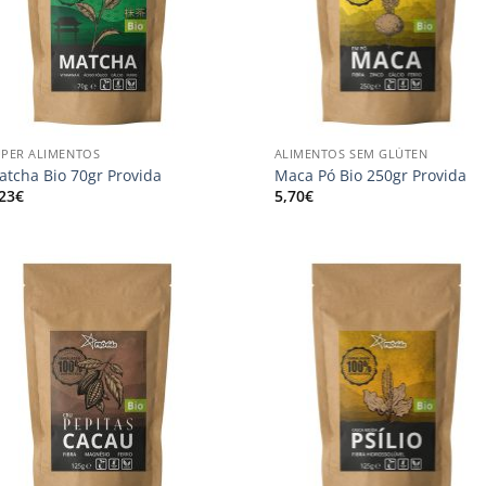
+
UPER ALIMENTOS
ALIMENTOS SEM GLÚTEN
atcha Bio 70gr Provida
Maca Pó Bio 250gr Provida
,23
€
5,70
€
Adicionar
Adici
aos
ao
meus
me
desejos
dese