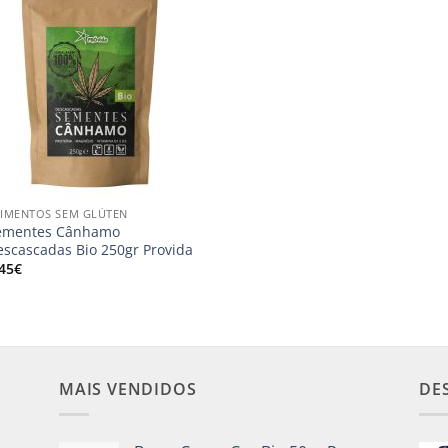
Adicionar
aos
meus
desejos
LIMENTOS SEM GLÚTEN
ementes Cânhamo
escascadas Bio 250gr Provida
,45
€
MAIS VENDIDOS
DE