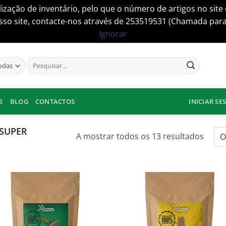
lização de inventário, pelo que o número de artigos no si
so site, contacte-nos através de 253519531 (Chamada para a
Ignorar
Pesquisar
por:
S
BLOG
CONTACTOS
INICIAR SE
SUPER
Orde
A mostrar todos os 13 resultados
por
popul
Adicionar
Adici
aos
ao
meus
me
desejos
dese