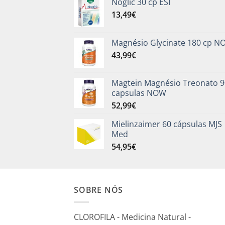
Noglic 30 cp ESI
13,49
€
Magnésio Glycinate 180 cp 
43,99
€
Magtein Magnésio Treonato 9
capsulas NOW
52,99
€
Mielinzaimer 60 cápsulas MJS
Med
54,95
€
SOBRE NÓS
CLOROFILA - Medicina Natural -