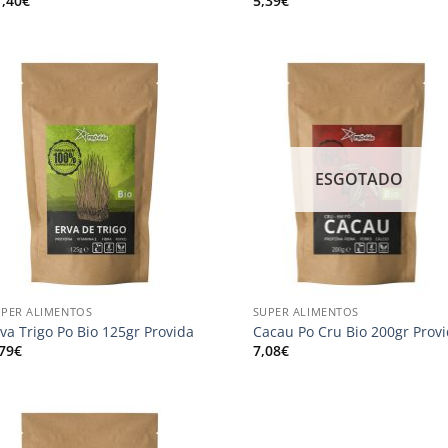
1,40
€
5,39
€
Adicionar
Adici
aos
ao
meus
me
desejos
dese
ESGOTADO
+
UPER ALIMENTOS
SUPER ALIMENTOS
va Trigo Po Bio 125gr Provida
Cacau Po Cru Bio 200gr Prov
,79
€
7,08
€