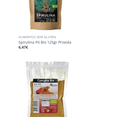
+
ALIMENTOS SEM GLÚTEN
Spirulina Pó Bio 125gr Provida
6,47
€
onar
Adicionar
s
aos
us
meus
jos
desejos