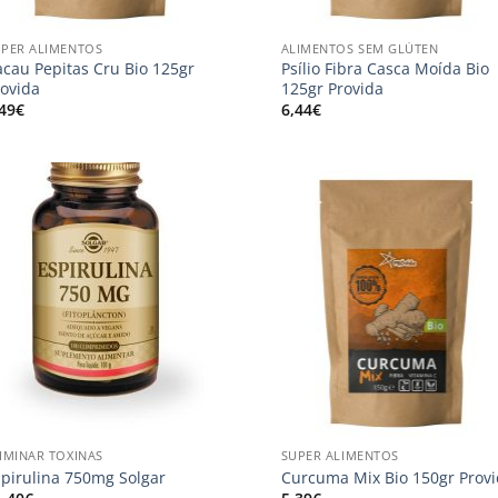
+
UPER ALIMENTOS
ALIMENTOS SEM GLÚTEN
acau Pepitas Cru Bio 125gr
Psílio Fibra Casca Moída Bio
rovida
125gr Provida
,49
€
6,44
€
Adicionar
Adici
aos
ao
meus
me
desejos
dese
+
IMINAR TOXINAS
SUPER ALIMENTOS
spirulina 750mg Solgar
Curcuma Mix Bio 150gr Prov