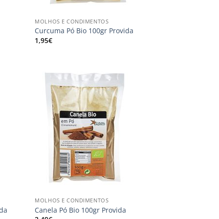
+
MOLHOS E CONDIMENTOS
Curcuma Pó Bio 100gr Provida
1,95
€
onar
Adicionar
s
aos
us
meus
jos
desejos
+
MOLHOS E CONDIMENTOS
ida
Canela Pó Bio 100gr Provida