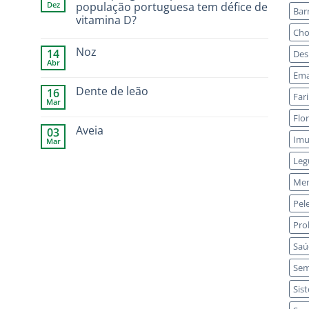
Dez
população portuguesa tem défice de
Bar
vitamina D?
Cho
Noz
14
Des
Abr
Ema
Dente de leão
16
Far
Mar
Flor
Aveia
03
Imu
Mar
Leg
Me
Pel
Pro
Saú
Sem
Sis