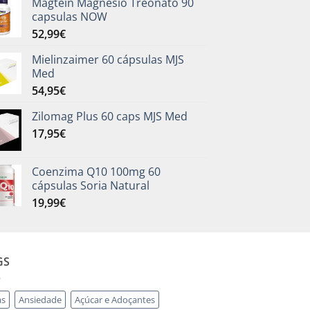
Magtein Magnésio Treonato 90
capsulas NOW
52,99
€
Mielinzaimer 60 cápsulas MJS
Med
54,95
€
Zilomag Plus 60 caps MJS Med
17,95
€
Coenzima Q10 100mg 60
cápsulas Soria Natural
19,99
€
GS
as
Ansiedade
Açúcar e Adoçantes