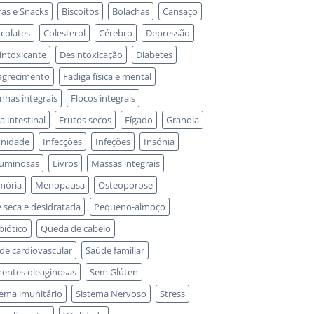
ras e Snacks
Biscoitos
Bolachas
Cansaço
colates
Colesterol
Cérebro
Depressão
intoxicante
Desintoxicação
Diabetes
grecimento
Fadiga física e mental
inhas integrais
Flocos integrais
a intestinal
Frutos secos
Fígado
Granola
nidade
Infecções
Infeções
Insónia
uminosas
Livros
Massas integrais
mória
Menopausa
Osteoporose
e seca e desidratada
Pequeno-almoço
biótico
Queda de cabelo
de cardiovascular
Saúde familiar
entes oleaginosas
Sem Glúten
tema imunitário
Sistema Nervoso
Stress