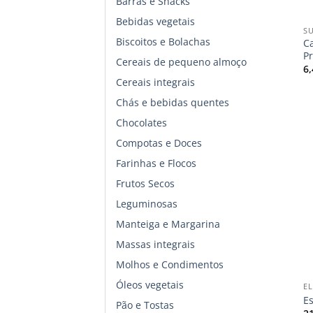
Barras e Snacks
+
Bebidas vegetais
S
Biscoitos e Bolachas
C
P
Cereais de pequeno almoço
6
Cereais integrais
Chás e bebidas quentes
Chocolates
Compotas e Doces
Farinhas e Flocos
Frutos Secos
Leguminosas
Manteiga e Margarina
Massas integrais
+
Molhos e Condimentos
Óleos vegetais
EL
E
Pão e Tostas