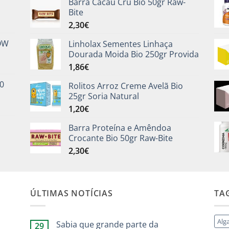
Barra Cacau Cru Bio 50gr Raw-
Bite
2,30
€
NOW
Linholax Sementes Linhaça
Dourada Moida Bio 250gr Provida
1,86
€
0
Rolitos Arroz Creme Avelã Bio
25gr Soria Natural
1,20
€
Barra Proteína e Amêndoa
Crocante Bio 50gr Raw-Bite
2,30
€
ÚLTIMAS NOTÍCIAS
TA
Alg
Sabia que grande parte da
29