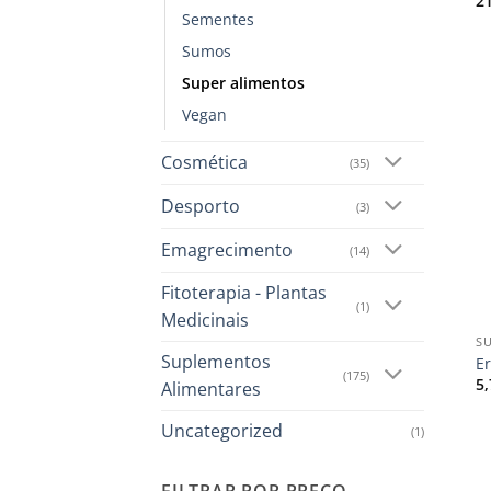
2
Sementes
Sumos
Super alimentos
Vegan
Cosmética
(35)
Desporto
(3)
Emagrecimento
(14)
Fitoterapia - Plantas
+
(1)
Medicinais
S
Suplementos
Er
(175)
5
Alimentares
Uncategorized
(1)
FILTRAR POR PREÇO