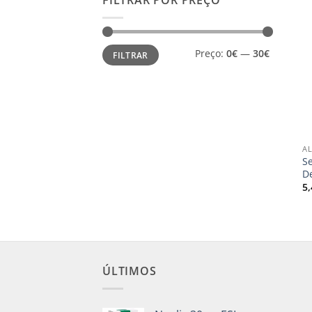
Preço
Preço
Preço:
0€
—
30€
FILTRAR
mínimo
máximo
+
A
S
D
5
ÚLTIMOS