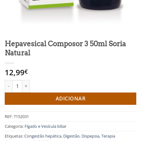
Hepavesical Composor 3 50ml Soria
Natural
12,99
€
Quantidade de Hepavesical Composor 3 50ml Soria Natural
ADICIONAR
REF:
7152031
Categoria:
Fígado e Vesícula biliar
Etiquetas:
Congestão hepática
,
Digestão
,
Dispepsia
,
Terapia