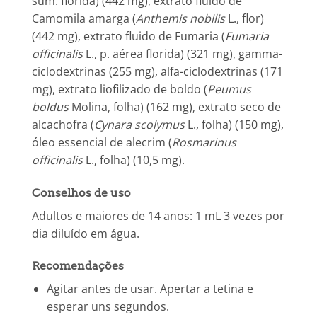
sum. florida) (442 mg), extrato fluido de
Camomila amarga (
Anthemis nobilis
L., flor)
(442 mg), extrato fluido de Fumaria (
Fumaria
officinalis
L., p. aérea florida) (321 mg), gamma-
ciclodextrinas (255 mg), alfa-ciclodextrinas (171
mg), extrato liofilizado de boldo (
Peumus
boldus
Molina, folha) (162 mg), extrato seco de
alcachofra (
Cynara scolymus
L., folha) (150 mg),
óleo essencial de alecrim (
Rosmarinus
officinalis
L., folha) (10,5 mg).
Conselhos de uso
Adultos e maiores de 14 anos: 1 mL 3 vezes por
dia diluído em água.
Recomendações
Agitar antes de usar. Apertar a tetina e
esperar uns segundos.