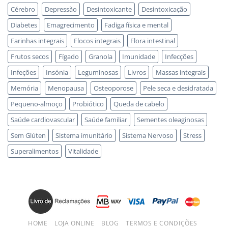
Cérebro
Depressão
Desintoxicante
Desintoxicação
Diabetes
Emagrecimento
Fadiga física e mental
Farinhas integrais
Flocos integrais
Flora intestinal
Frutos secos
Fígado
Granola
Imunidade
Infecções
Infeções
Insónia
Leguminosas
Livros
Massas integrais
Memória
Menopausa
Osteoporose
Pele seca e desidratada
Pequeno-almoço
Probiótico
Queda de cabelo
Saúde cardiovascular
Saúde familiar
Sementes oleaginosas
Sem Glúten
Sistema imunitário
Sistema Nervoso
Stress
Superalimentos
Vitalidade
HOME
LOJA ONLINE
BLOG
TERMOS E CONDIÇÕES