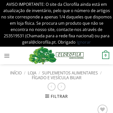
AVISO IMPORTANTE: O site da Clorofila ainda está em
atualização de inventário, pelo que o número de artigos
no site corresponde a apenas 1/4 daqueles que dispomos
em loja física. Se procura um produto que não se
encontra no nosso site, contacte-nos através de
253519531 (Chamada para a rede fixa nacional) ou para
geral@clorofila.pt. Obrigado
Ignorar
Skip
to
0
content
INÍCIO
/
LOJA
/
SUPLEMENTOS ALIMENTARES
/
FÍGADO E VESÍCULA BILIAR
FILTRAR