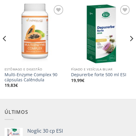
Adicionar
Adicionar
aos
aos
meus
meus
desejos
desejos
ESTÔMAGO E DIGESTÃO
FÍGADO E VESÍCULA BILIAR
Multi-Enzyme Complex 90
Depurerbe forte 500 ml ESI
cápsulas Calêndula
19,99
€
19,83
€
ÚLTIMOS
Noglic 30 cp ESI